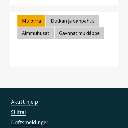
Mu birra
Dutkan ja oahpahus
Almmuhusat
Gávnnat mu dáppe
Akutt hjelp
Si ifra!
Driftsmeldinger