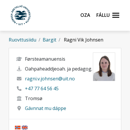
Gå til hovedinnhold
Oza
Fállu
Ruovttusiidu
Bargit
Ragni Vik Johnsen
Førsteamanuensis
Oahpaheaddjeoah. ja pedagog.
ragni.v.johnsen@uit.no
+47 77 64 56 45
Tromsø
Gávnnat mu dáppe