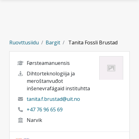
Gå til hovedinnhold
Ruovttusiidu
Bargit
Tanita Fossli Brustad
Førsteamanuensis
Dihtorteknologiija ja
meroštanvuđot
inšenevrafágaid instituhtta
tanita.f.brustad@uit.no
+47 76 96 65 69
Narvik