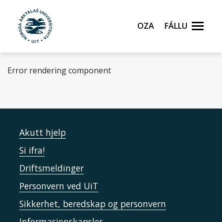
Gå til hovedinnhold
Oza
Fállu
Error rendering component
Akutt hjelp
Si ifra!
Driftsmeldinger
Personvern ved UiT
Sikkerhet, beredskap og personvern
Informasjonskapsler