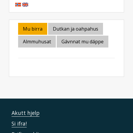
Mu birra
Dutkan ja oahpahus
Almmuhusat
Gávnnat mu dáppe
Akutt hjelp
Si ifra!