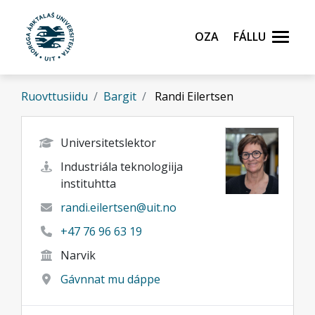
Gå til hovedinnhold
Oza
Fállu
Ruovttusiidu
Bargit
Randi Eilertsen
Universitetslektor
Industriála teknologiija
instituhtta
randi.eilertsen@uit.no
+47 76 96 63 19
Narvik
Gávnnat mu dáppe