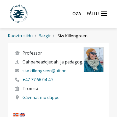
Gå til hovedinnhold
Oza
Fállu
Ruovttusiidu
Bargit
Siw Killengreen
Professor
Oahpaheaddjeoah. ja pedagog.
siw.killengreen@uit.no
+47 77 66 04 49
Tromsø
Gávnnat mu dáppe