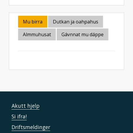
Mu birra
Dutkan ja oahpahus
Almmuhusat
Gávnnat mu dáppe
Akutt hjelp
Si ifra!
Driftsmeldinger