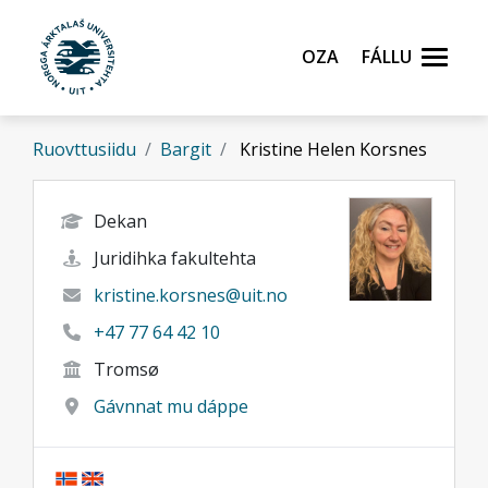
Gå til hovedinnhold
Oza
Fállu
Ruovttusiidu
Bargit
Kristine Helen Korsnes
Dekan
Juridihka fakultehta
kristine.korsnes@uit.no
+47 77 64 42 10
Tromsø
Gávnnat mu dáppe