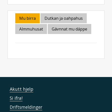
Mu birra
Dutkan ja oahpahus
Almmuhusat
Gávnnat mu dáppe
Akutt hjelp
Si ifra!
Driftsmeldinger