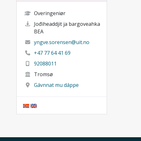
Overingeniør
Jođiheaddjit ja bargoveahka
BEA
yngve.sorensen@uit.no
+47 77 64 41 69
92088011
Tromsø
Gávnnat mu dáppe