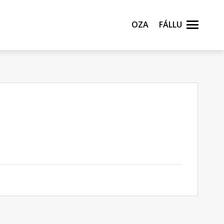
Oza
Fállu