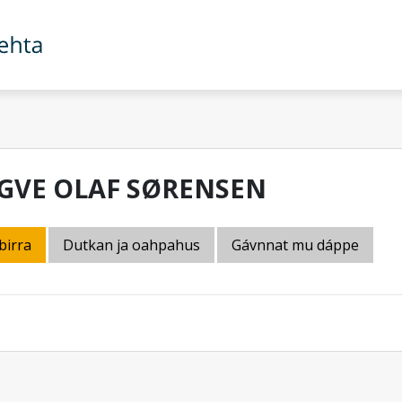
GVE OLAF SØRENSEN
birra
Dutkan ja oahpahus
Gávnnat mu dáppe