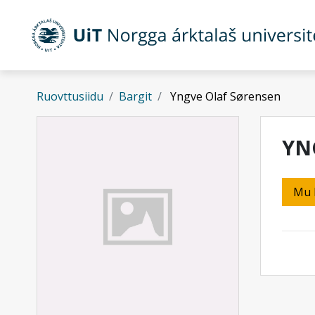
Gå til hovedinnhold
Ruovttusiidu
Bargit
Yngve Olaf Sørensen
YN
Mu 