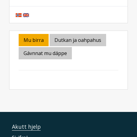
Mu birra
Dutkan ja oahpahus
Gávnnat mu dáppe
Akutt hjelp