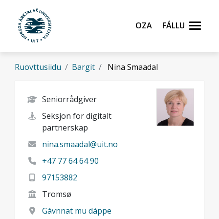
Gå til hovedinnhold
Oza
Fállu
Ruovttusiidu
Bargit
Nina Smaadal
Seniorrådgiver
Seksjon for digitalt
partnerskap
nina.smaadal@uit.no
+47 77 64 64 90
97153882
Tromsø
Gávnnat mu dáppe