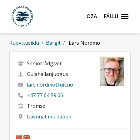
Gå til hovedinnhold
Oza
Fállu
Ruovttusiidu
Bargit
Lars Nordmo
Seniorrådgiver
Gulahallanjuogus
lars.nordmo@uit.no
+47 77 64 59 06
Tromsø
Gávnnat mu dáppe