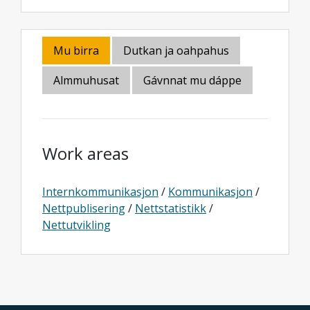
Mu birra
Dutkan ja oahpahus
Almmuhusat
Gávnnat mu dáppe
Work areas
Internkommunikasjon
/
Kommunikasjon
/
Nettpublisering
/
Nettstatistikk
/
Nettutvikling