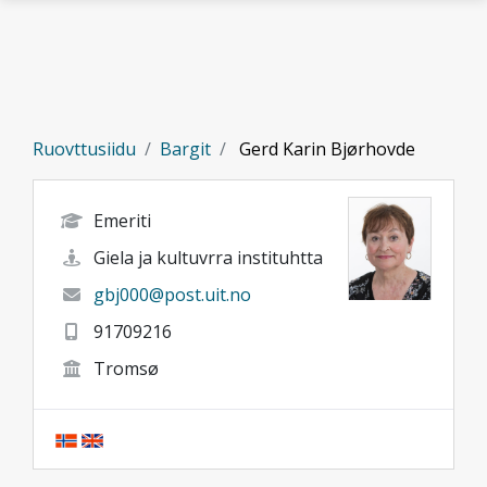
Gå til hovedinnhold
Ruovttusiidu
Bargit
Gerd Karin Bjørhovde
Emeriti
Giela ja kultuvrra instituhtta
gbj000@post.uit.no
91709216
Tromsø