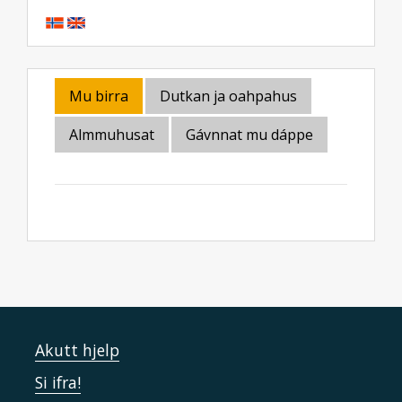
Mu birra
Dutkan ja oahpahus
Almmuhusat
Gávnnat mu dáppe
Akutt hjelp
Si ifra!