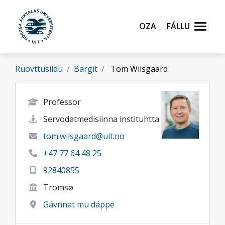
Gå til hovedinnhold
Oza
Fállu
Ruovttusiidu
Bargit
Tom Wilsgaard
Professor
Servodatmedisiinna instituhtta
tom.wilsgaard@uit.no
+47 77 64 48 25
92840855
Tromsø
Gávnnat mu dáppe