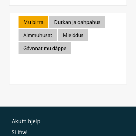
Mu birra
Dutkan ja oahpahus
Almmuhusat
Mielddus
Gávnnat mu dáppe
Akutt hjelp
Si ifra!