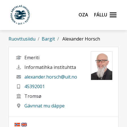
Gå til hovedinnhold
Oza
Fállu
Ruovttusiidu
Bargit
Alexander Horsch
Emeriti
Informatihka instituhtta
alexander.horsch@uit.no
45392001
Tromsø
Gávnnat mu dáppe