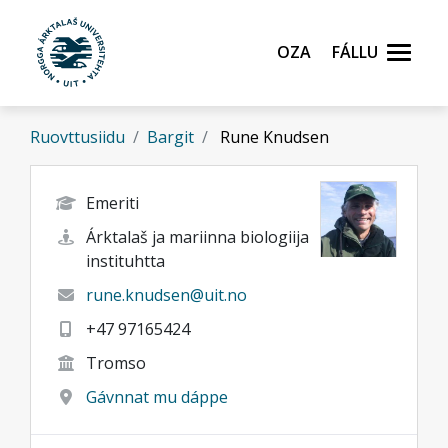
Gå til hovedinnhold
Oza
Fállu
Ruovttusiidu
Bargit
Rune Knudsen
Emeriti
Árktalaš ja mariinna biologiija
instituhtta
rune.knudsen@uit.no
+47 97165424
Tromso
Gávnnat mu dáppe