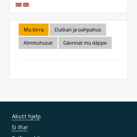
Mu birra
Dutkan ja oahpahus
Almmuhusat
Gávnnat mu dáppe
Akutt hjelp
Si ifra!