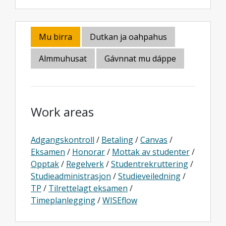
Mu birra
Dutkan ja oahpahus
Almmuhusat
Gávnnat mu dáppe
Work areas
Adgangskontroll
/
Betaling
/
Canvas
/
Eksamen
/
Honorar
/
Mottak av studenter
/
Opptak
/
Regelverk
/
Studentrekruttering
/
Studieadministrasjon
/
Studieveiledning
/
TP
/
Tilrettelagt eksamen
/
Timeplanlegging
/
WISEflow