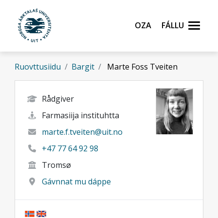
Gå til hovedinnhold
Oza
Fállu
Ruovttusiidu
Bargit
Marte Foss Tveiten
Rådgiver
Farmasiija instituhtta
marte.f.tveiten@uit.no
+47 77 64 92 98
Tromsø
Gávnnat mu dáppe