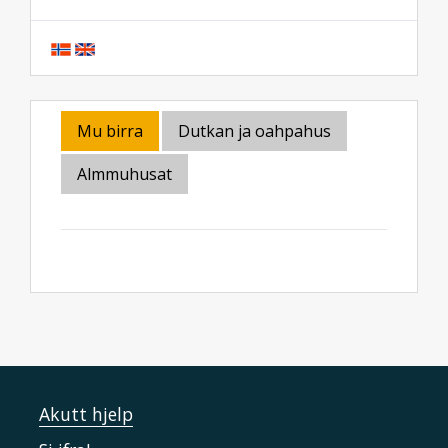
Mu birra
Dutkan ja oahpahus
Almmuhusat
Akutt hjelp