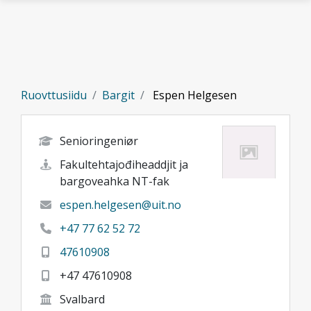
Gå til hovedinnhold
Ruovttusiidu
Bargit
Espen Helgesen
Senioringeniør
Fakultehtajođiheaddjit ja
bargoveahka NT-fak
espen.helgesen@uit.no
+47 77 62 52 72
47610908
+47 47610908
Svalbard