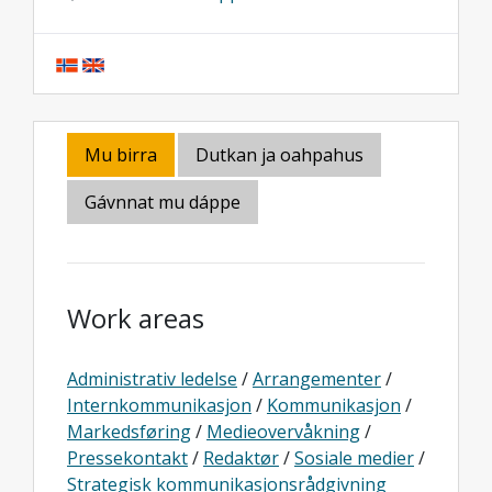
Mu birra
Dutkan ja oahpahus
Gávnnat mu dáppe
Work areas
Administrativ ledelse
/
Arrangementer
/
Internkommunikasjon
/
Kommunikasjon
/
Markedsføring
/
Medieovervåkning
/
Pressekontakt
/
Redaktør
/
Sosiale medier
/
Strategisk kommunikasjonsrådgivning