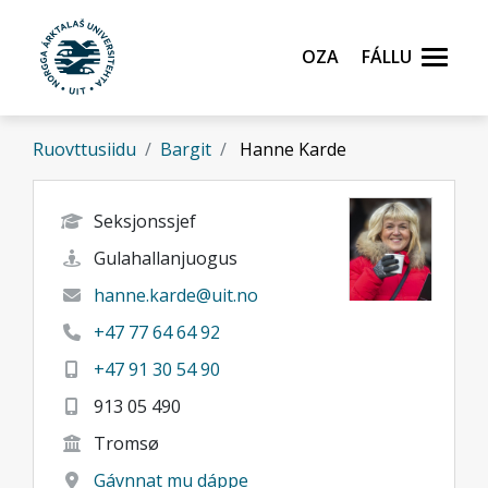
Gå til hovedinnhold
Oza
Fállu
Ruovttusiidu
Bargit
Hanne Karde
Seksjonssjef
Gulahallanjuogus
hanne.karde@uit.no
+47 77 64 64 92
+47 91 30 54 90
913 05 490
Tromsø
Gávnnat mu dáppe