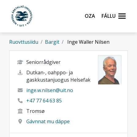
Gå til hovedinnhold
Oza
Fállu
Ruovttusiidu
Bargit
Inge Waller Nilsen
Seniorrådgiver
Dutkan-, oahppo- ja
gaskkustanjuogus Helsefak
inge.w.nilsen@uit.no
+47 77 64 63 85
Tromsø
Gávnnat mu dáppe