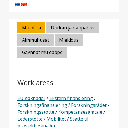
Mu birra
Dutkan ja oahpahus
Almmuhusat
Mielddus
Gávnnat mu dáppe
Work areas
EU-søknader
/
Ekstern finansiering
/
Forskningsfinansiering
/
Forskningsrådet
/
Forskningsstøtte
/
Kompetansesamtale
/
Lederstøtte
/
Mobilitet
/
Støtte til
prosjektsøknader