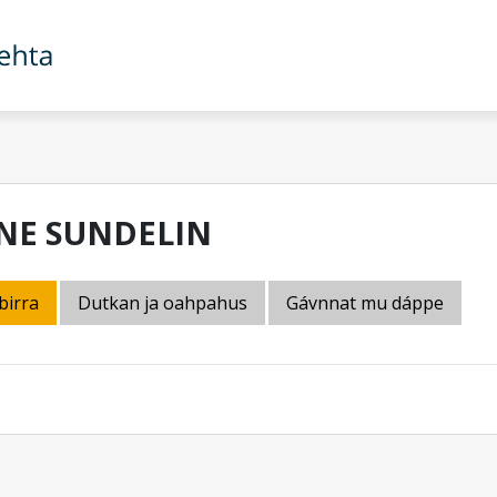
NE SUNDELIN
birra
Dutkan ja oahpahus
Gávnnat mu dáppe