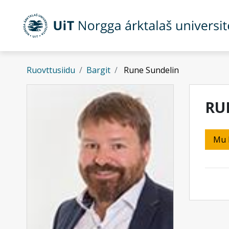
Gå til hovedinnhold
Ruovttusiidu
Bargit
Rune Sundelin
RU
Mu 