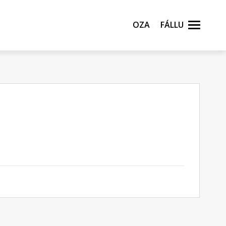
Oza
Fállu