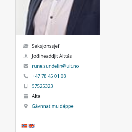
Seksjonssjef
Jođiheaddjit Álttás
rune.sundelin@uit.no
+47 78 45 01 08
97525323
Alta
Gávnnat mu dáppe