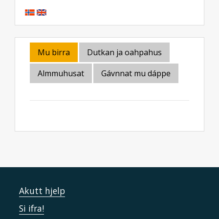
Mu birra
Dutkan ja oahpahus
Almmuhusat
Gávnnat mu dáppe
Akutt hjelp
Si ifra!