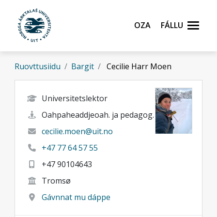
Gå til hovedinnhold
Oza
Fállu
Ruovttusiidu
Bargit
Cecilie Harr Moen
Universitetslektor
Oahpaheaddjeoah. ja pedagog.
cecilie.moen@uit.no
+47 77 64 57 55
+47 90104643
Tromsø
Gávnnat mu dáppe