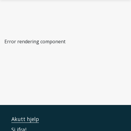
Gå til hovedinnhold
Error rendering component
SAMPRO
Akutt hjelp
Si ifra!