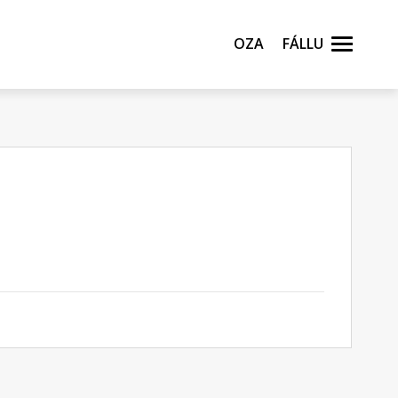
Oza
Fállu