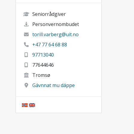
Seniorrådgiver
Personvernombudet
torill.varberg@uit.no
+47 77 64 68 88
97713040
77644646
Tromsø
Gávnnat mu dáppe