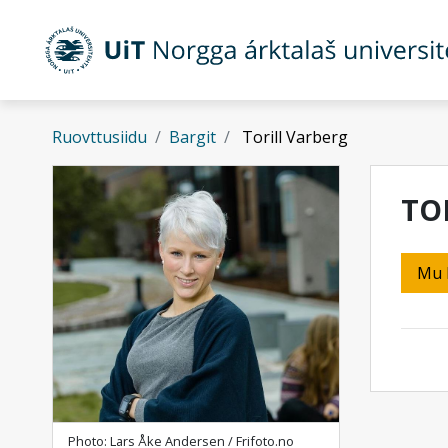
Gå til hovedinnhold
Ruovttusiidu
Bargit
Torill Varberg
TO
Mu 
Photo: Lars Åke Andersen / Frifoto.no