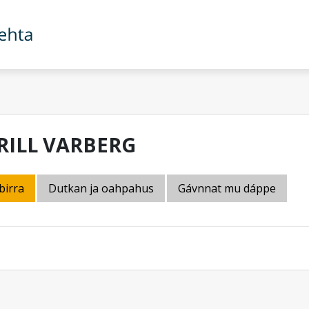
RILL VARBERG
birra
Dutkan ja oahpahus
Gávnnat mu dáppe