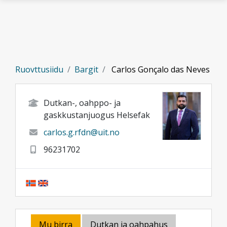
Gå til hovedinnhold
Ruovttusiidu
Bargit
Carlos Gonçalo das Neves
Dutkan-, oahppo- ja
gaskkustanjuogus Helsefak
carlos.g.rfdn@uit.no
96231702
Mu birra
Dutkan ja oahpahus