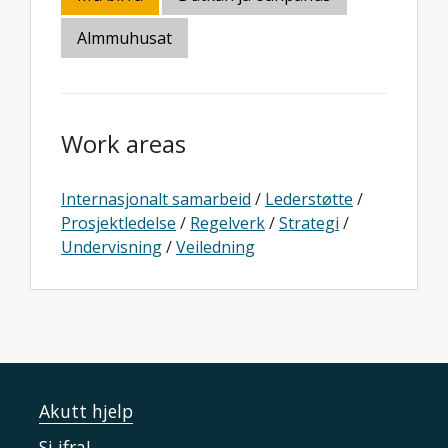
Almmuhusat
Work areas
Internasjonalt samarbeid
/
Lederstøtte
/
Prosjektledelse
/
Regelverk
/
Strategi
/
Undervisning
/
Veiledning
Akutt hjelp
Si ifra!