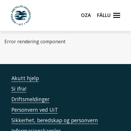
Gå til hovedinnhold
Oza
Fállu
Error rendering component
Akutt hjelp
Si ifra!
Driftsmeldinger
Personvern ved UiT
Sikkerhet, beredskap og personvern
Informasjonskapsler