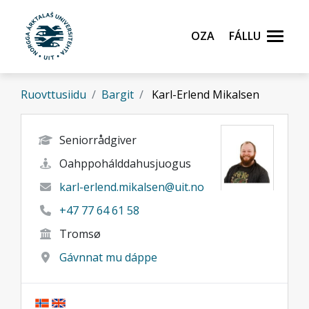
Gå til hovedinnhold
Oza
Fállu
Ruovttusiidu
Bargit
Karl-Erlend Mikalsen
Seniorrådgiver
Oahppohálddahusjuogus
karl-erlend.mikalsen@uit.no
+47 77 64 61 58
Tromsø
Gávnnat mu dáppe