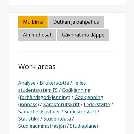
Mu birra
Dutkan ja oahpahus
Almmuhusat
Gávnnat mu dáppe
Work areas
Analyse
/
Brukerstøtte
/
Felles
studentsystem FS
/
Godkjenning
(forhåndsgodkjenning)
/
Godkjenning
(innpass)
/
Karakterutskrift
/
Lederstøtte
/
Samarbeidsavtaler
/
Semesterstart
/
Statistikk
/
Studentdata
/
Studieadministrasjon
/
Studieplaner