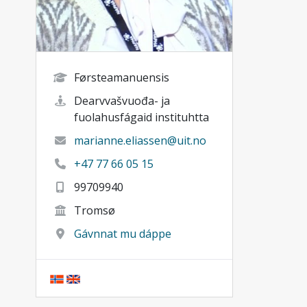
Førsteamanuensis
Dearvvašvuođa- ja
fuolahusfágaid instituhtta
marianne.eliassen@uit.no
+47 77 66 05 15
99709940
Tromsø
Gávnnat mu dáppe