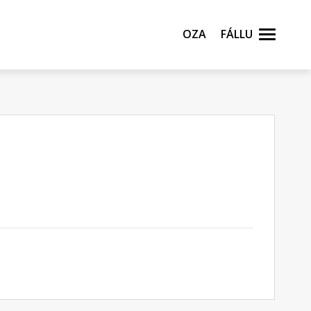
Oza
Fállu