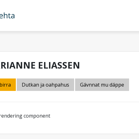
RIANNE ELIASSEN
birra
Dutkan ja oahpahus
Gávnnat mu dáppe
 rendering component