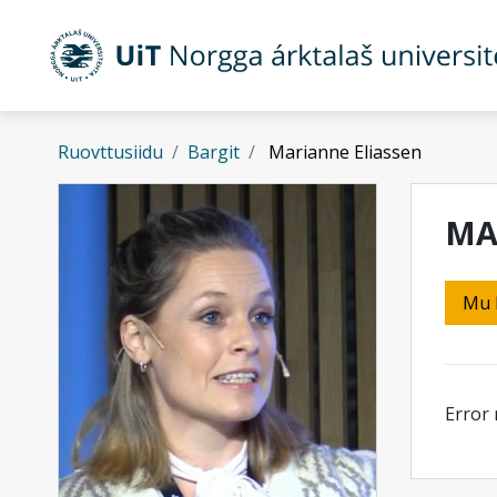
Gå til hovedinnhold
Ruovttusiidu
Bargit
Marianne Eliassen
MA
Mu 
Error