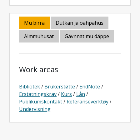
Mu birra
Dutkan ja oahpahus
Almmuhusat
Gávnnat mu dáppe
Work areas
Bibliotek
/
Brukerstøtte
/
EndNote
/
Erstatningskrav
/
Kurs
/
Lån
/
Publikumskontakt
/
Referanseverktøy
/
Undervisning