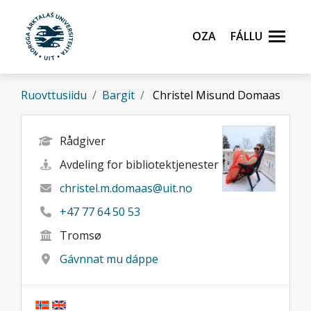
Gå til hovedinnhold
Oza
Fállu
Ruovttusiidu
Bargit
Christel Misund Domaas
Rådgiver
Avdeling for bibliotektjenester
christel.m.domaas@uit.no
+47 77 64 50 53
Tromsø
Gávnnat mu dáppe