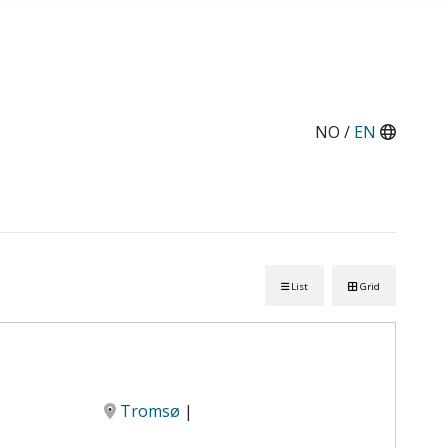
NO /
EN
List
Grid
Tromsø
|