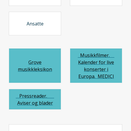
Ansatte
Musikkfilmer.
Grove
Kalender for live
musikkleksikon
konserter i
Europa. MEDICI
Pressreader.
Aviser og blader