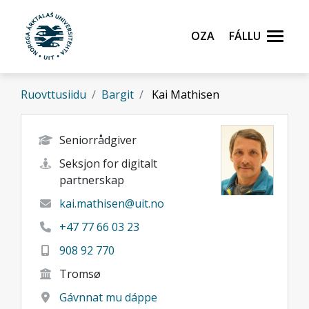
Gå til hovedinnhold
Oza
Fállu
Ruovttusiidu
Bargit
Kai Mathisen
Seniorrådgiver
Seksjon for digitalt
partnerskap
kai.mathisen@uit.no
+47 77 66 03 23
908 92 770
Tromsø
Gávnnat mu dáppe