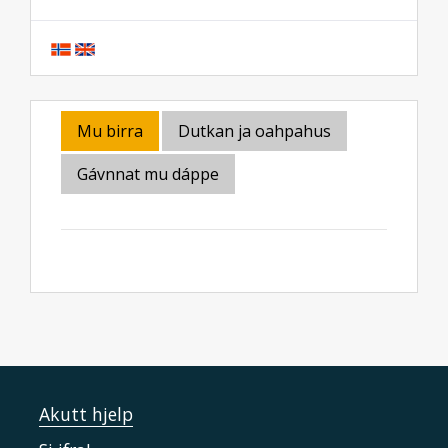
Mu birra
Dutkan ja oahpahus
Gávnnat mu dáppe
Akutt hjelp