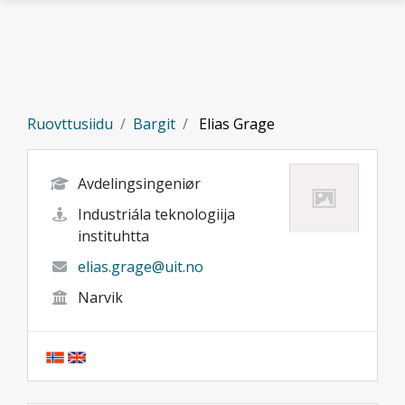
Gå til hovedinnhold
Ruovttusiidu
Bargit
Elias Grage
Avdelingsingeniør
Industriála teknologiija
instituhtta
elias.grage@uit.no
Narvik