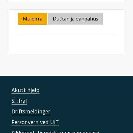
Mu birra
Dutkan ja oahpahus
Akutt hjelp
Si ifra!
Driftsmeldinger
Personvern ved UiT
Sikkerhet, beredskap og personvern