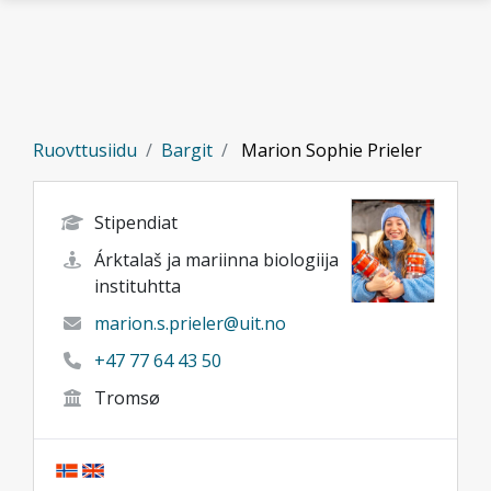
Gå til hovedinnhold
Ruovttusiidu
Bargit
Marion Sophie Prieler
Stipendiat
Árktalaš ja mariinna biologiija
instituhtta
marion.s.prieler@uit.no
+47 77 64 43 50
Tromsø