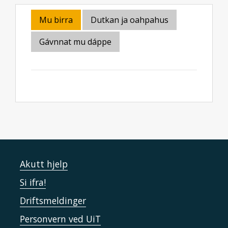
Mu birra
Dutkan ja oahpahus
Gávnnat mu dáppe
Akutt hjelp
Si ifra!
Driftsmeldinger
Personvern ved UiT