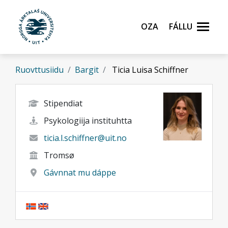
Gå til hovedinnhold
Oza
Fállu
Ruovttusiidu
Bargit
Ticia Luisa Schiffner
Stipendiat
Psykologiija instituhtta
ticia.l.schiffner@uit.no
Tromsø
Gávnnat mu dáppe