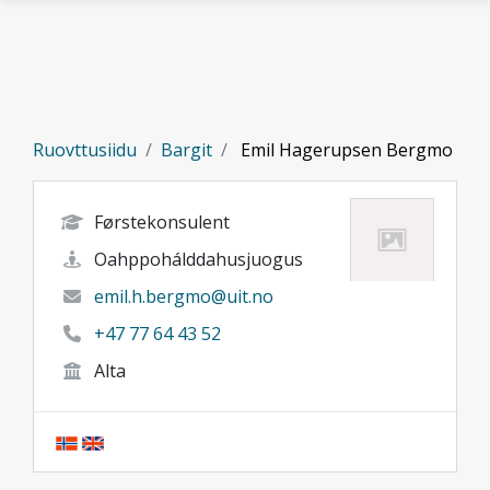
Gå til hovedinnhold
Ruovttusiidu
Bargit
Emil Hagerupsen Bergmo
Førstekonsulent
Oahppohálddahusjuogus
emil.h.bergmo@uit.no
+47 77 64 43 52
Alta