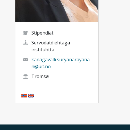
Stipendiat
Servodatdiehtaga
instituhtta
kanagavalli.suryanarayana
n@uit.no
Tromsø