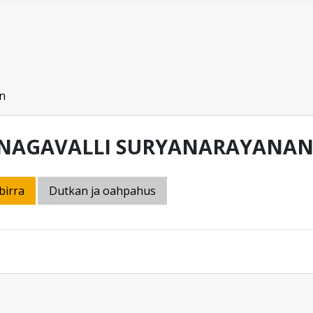
n
NAGAVALLI SURYANARAYANA
birra
Dutkan ja oahpahus