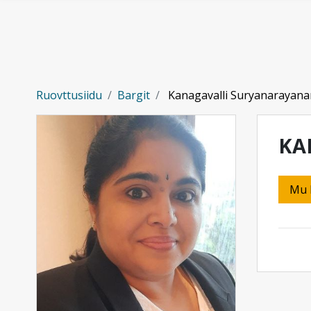
Gå til hovedinnhold
Ruovttusiidu
Bargit
Kanagavalli Suryanarayana
KA
Mu 