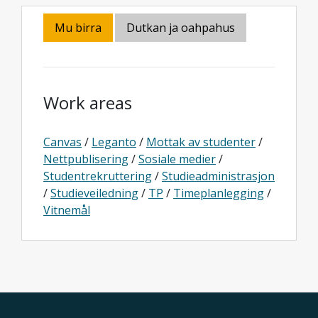
Mu birra
Dutkan ja oahpahus
Work areas
Canvas
/
Leganto
/
Mottak av studenter
/
Nettpublisering
/
Sosiale medier
/
Studentrekruttering
/
Studieadministrasjon
/
Studieveiledning
/
TP
/
Timeplanlegging
/
Vitnemål