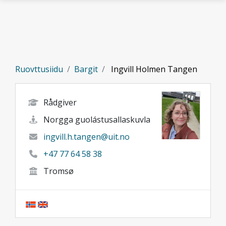
Gå til hovedinnhold
Ruovttusiidu
Bargit
Ingvill Holmen Tangen
Rådgiver
Norgga guolástusallaskuvla
ingvill.h.tangen@uit.no
+47 77 64 58 38
Tromsø