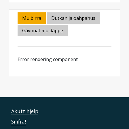
Mu birra
Dutkan ja oahpahus
Gávnnat mu dáppe
Error rendering component
Akutt hjelp
Si ifra!