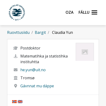
Gå til hovedinnhold
Oza
Fállu
Ruovttusiidu
Bargit
Claudia Yun
Postdoktor
Matematihka ja statistihka
instituhtta
he.yun@uit.no
Tromsø
Gávnnat mu dáppe