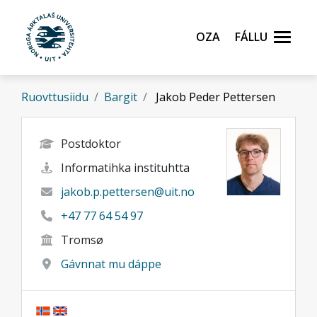
Gå til hovedinnhold
Oza
Fállu
Ruovttusiidu
Bargit
Jakob Peder Pettersen
Postdoktor
Informatihka instituhtta
jakob.p.pettersen@uit.no
+47 77 64 54 97
Tromsø
Gávnnat mu dáppe