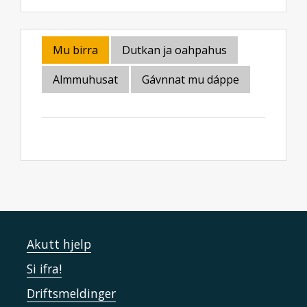
Mu birra
Dutkan ja oahpahus
Almmuhusat
Gávnnat mu dáppe
Akutt hjelp
Si ifra!
Driftsmeldinger