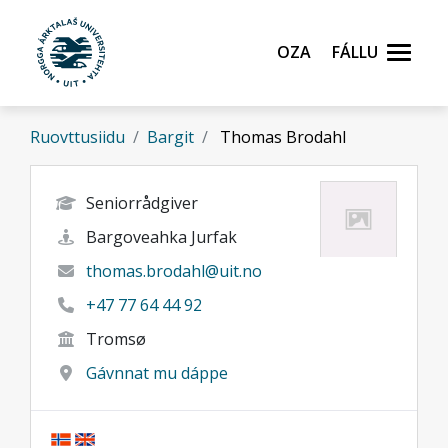
Gå til hovedinnhold
Oza
Fállu
Ruovttusiidu
Bargit
Thomas Brodahl
Seniorrådgiver
Bargoveahka Jurfak
thomas.brodahl@uit.no
+47 77 64 44 92
Tromsø
Gávnnat mu dáppe