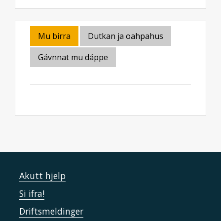
Mu birra
Dutkan ja oahpahus
Gávnnat mu dáppe
Akutt hjelp
Si ifra!
Driftsmeldinger