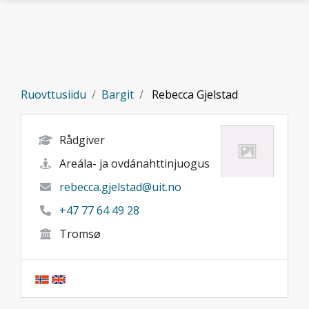
Gå til hovedinnhold
Ruovttusiidu
Bargit
Rebecca Gjelstad
Rådgiver
Areála- ja ovdánahttinjuogus
rebecca.gjelstad@uit.no
+47 77 64 49 28
Tromsø