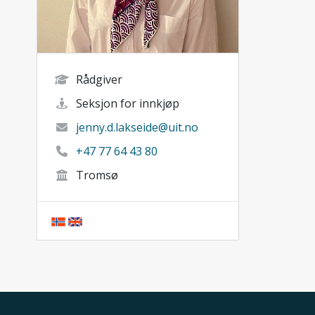
Rådgiver
Seksjon for innkjøp
jenny.d.lakseide@uit.no
+47 77 64 43 80
Tromsø