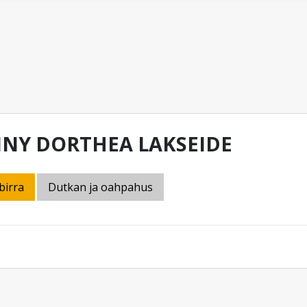
NNY DORTHEA LAKSEIDE
birra
Dutkan ja oahpahus