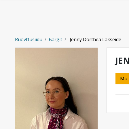
Gå til hovedinnhold
Ruovttusiidu
Bargit
Jenny Dorthea Lakseide
JE
Mu 