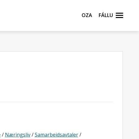
Oza
Fállu
e
/
Næringsliv
/
Samarbeidsavtaler
/