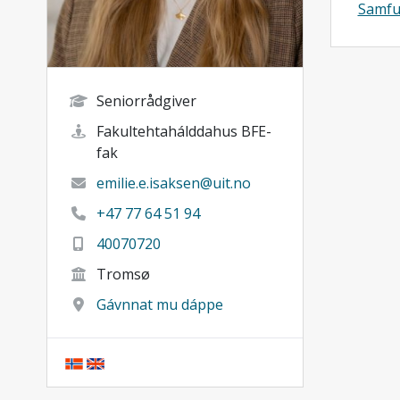
Samfu
Seniorrådgiver
Fakultehtahálddahus BFE-
fak
emilie.e.isaksen@uit.no
+47 77 64 51 94
40070720
Tromsø
Gávnnat mu dáppe