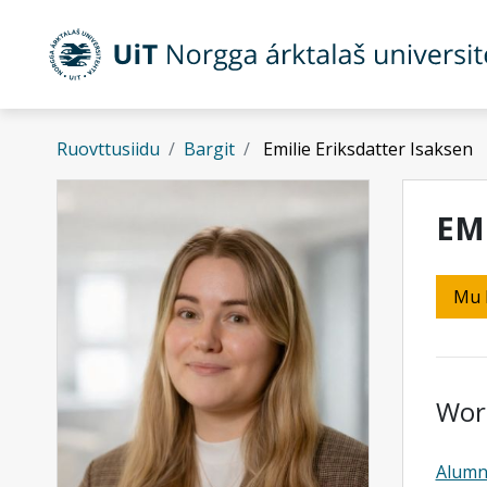
Gå til hovedinnhold
Ruovttusiidu
Bargit
Emilie Eriksdatter Isaksen
EM
Mu 
Wor
Alumn