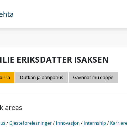
ILIE ERIKSDATTER ISAKSEN
birra
Dutkan ja oahpahus
Gávnnat mu dáppe
k areas
us
/
Gjesteforelesninger
/
Innovasjon
/
Internship
/
Karrier