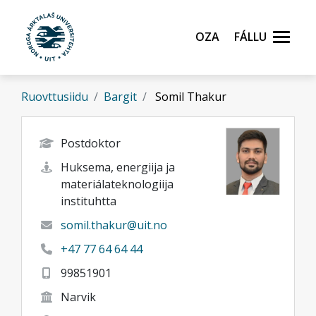
Gå til hovedinnhold
Oza
Fállu
Ruovttusiidu
Bargit
Somil Thakur
Postdoktor
Huksema, energiija ja
materiálateknologiija
instituhtta
somil.thakur@uit.no
+47 77 64 64 44
99851901
Narvik