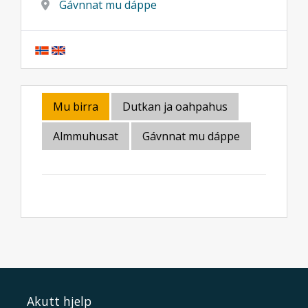
Gávnnat mu dáppe
Mu birra
Dutkan ja oahpahus
Almmuhusat
Gávnnat mu dáppe
Akutt hjelp