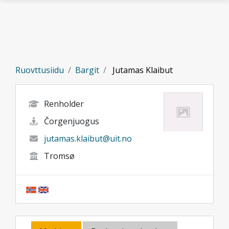
Gå til hovedinnhold
Ruovttusiidu
Bargit
Jutamas Klaibut
Renholder
Čorgenjuogus
jutamas.klaibut@uit.no
Tromsø