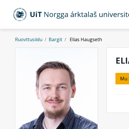
Gå til hovedinnhold
Ruovttusiidu
Bargit
Elias Haugseth
EL
Mu 