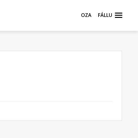
Oza
Fállu