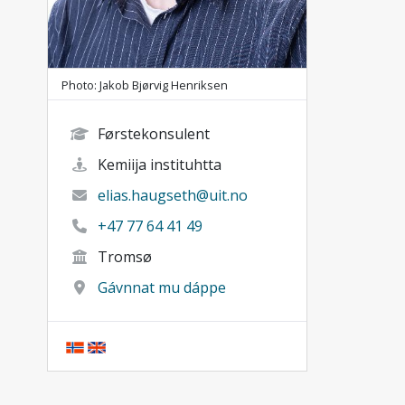
Photo: Jakob Bjørvig Henriksen
Førstekonsulent
Kemiija instituhtta
elias.haugseth@uit.no
+47 77 64 41 49
Tromsø
Gávnnat mu dáppe