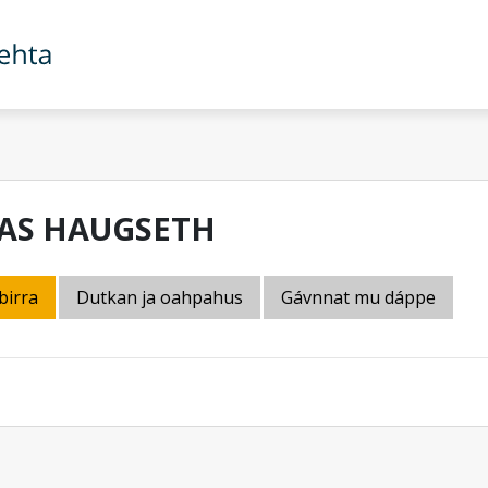
IAS HAUGSETH
birra
Dutkan ja oahpahus
Gávnnat mu dáppe