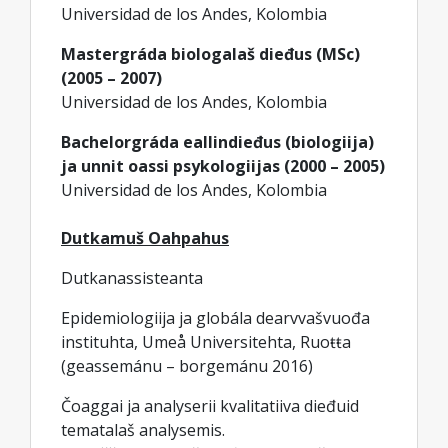
Universidad de los Andes, Kolombia
Mastergráda biologalaš dieđus (MSc)
(2005 – 2007)
Universidad de los Andes, Kolombia
Bachelorgráda eallindieđus (biologiija)
ja unnit oassi psykologiijas (2000 – 2005)
Universidad de los Andes, Kolombia
Dutkamuš Oahpahus
Dutkanassisteanta
Epidemiologiija ja globála dearvvašvuođa
instituhta, Umeå Universitehta, Ruoŧŧa
(geassemánu – borgemánu 2016)
Čoaggai ja analyserii kvalitatiiva dieđuid
tematalaš analysemis.