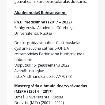
geavaheami kardiovaskuláralaš dutkanis.
Akadeemalaš Ruhtadeapmi
Ph.D. medisiinnas (2017 – 2022)
Sahlgrenska Akademin, Göteborgs
Universitehta, Ruoŧŧa
Doktorgrádaavdnáhus: Glattmuskelat
dysfunksuvdna čatnas 6-OHDA
rottamodelas Parkinsona buohccivuođa
hábmemis.
Disputas: 15. geassemánu 2022
Avdnáhusa liŋka:
http://hdl.handle.net/2077/70948
Mastergráda olbmuid dearvvašvuođas
(MSPH) (2014 – 2017)
Umeå Universitehta, Ruoŧŧa
Doavttir (M.D.) (2007 – 2011)