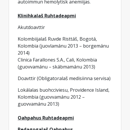
autoimmun hemolytisk anemiijas.
Klinihkalaš Ruhtadeapmi
Akutdoavttir
Kolombiijalaš Ruvde Risttáš, Bogotá,
Kolombia (juovlamánu 2013 – borgemánu
2014)
Clinica Farallones S.A., Cali, Kolombia
(guovvamánu – skábmamánu 2013)
Doavttir (Obligatoralaš medisiinna servisa)
Lokálalas buohcciviesu, Providence Island,
Kolombia (guovvamánu 2012 –
guovvamánu 2013)
Oahpahus Ruhtadeapmi
Pedagogalaš Oahpahus