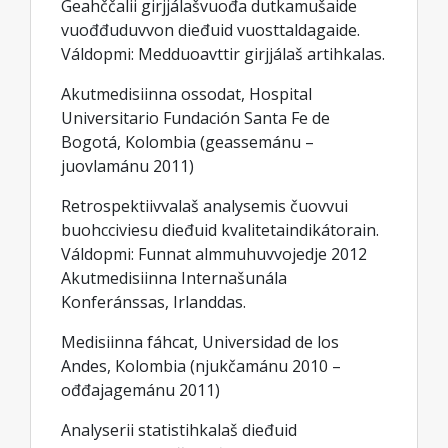
Geahččalii girjjálašvuođa dutkamušaide
vuođđuduvvon dieđuid vuosttaldagaide.
Váldopmi: Medduoavttir girjjálaš artihkalas.
Akutmedisiinna ossodat, Hospital
Universitario Fundación Santa Fe de
Bogotá, Kolombia (geassemánu –
juovlamánu 2011)
Retrospektiivvalaš analysemis čuovvui
buohcciviesu dieđuid kvalitetaindikátorain.
Váldopmi: Funnat almmuhuvvojedje 2012
Akutmedisiinna Internašunála
Konferánssas, Irlanddas.
Medisiinna fáhcat, Universidad de los
Andes, Kolombia (njukčamánu 2010 –
ođđajagemánu 2011)
Analyserii statistihkalaš dieđuid