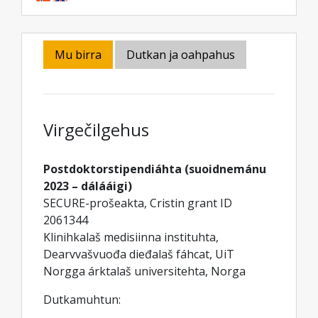
Mu birra
Dutkan ja oahpahus
Virgečilgehus
Postdoktorstipendiáhta (suoidnemánu
2023 – dálááigi)
SECURE-prošeakta, Cristin grant ID
2061344
Klinihkalaš medisiinna instituhta,
Dearvvašvuođa dieđalaš fáhcat, UiT
Norgga árktalaš universitehta, Norga
Dutkamuhtun: