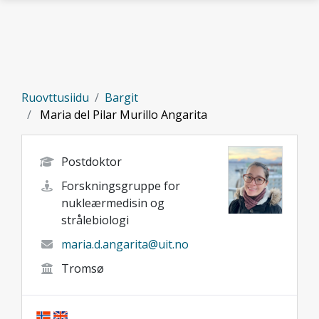
Gå til hovedinnhold
Ruovttusiidu
Bargit
Maria del Pilar Murillo Angarita
Postdoktor
Forskningsgruppe for
nukleærmedisin og
strålebiologi
maria.d.angarita@uit.no
Tromsø