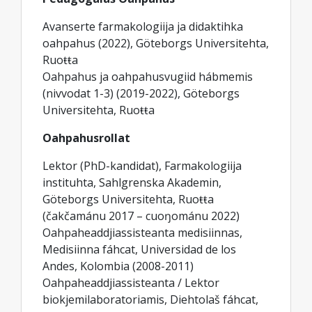
Avanserte farmakologiija ja didaktihka
oahpahus (2022), Göteborgs Universitehta,
Ruoŧŧa
Oahpahus ja oahpahusvugiid hábmemis
(nivvodat 1-3) (2019-2022), Göteborgs
Universitehta, Ruoŧŧa
Oahpahusrollat
Lektor (PhD-kandidat), Farmakologiija
instituhta, Sahlgrenska Akademin,
Göteborgs Universitehta, Ruoŧŧa
(čakčamánu 2017 – cuoŋománu 2022)
Oahpaheaddjiassisteanta medisiinnas,
Medisiinna fáhcat, Universidad de los
Andes, Kolombia (2008-2011)
Oahpaheaddjiassisteanta / Lektor
biokjemilaboratoriamis, Diehtolaš fáhcat,