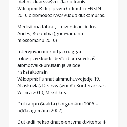
biebmodearvvašvuođa dutkanis.
Váldopmi: Biddjojuvvui Colombia ENSIN
2010 biebmodearvvašvuođa dutkamušas.
Medisiinna fáhcat, Universidad de los
Andes, Kolombia (guovvamánu –
miessemánu 2010)
Intervjuvai nuoraid ja čoaggai
fokusjoavkkuide dieđuid persovdnaš
álbmotváikkuhusain ja váldde
riskafaktorain.
Váldopmi: Funnat almmuhuvvojedje 19.
Allaskuvlaš Dearvvašvuođa Konferánssas
Wonca 2010, Mexihkos.
Dutkanprošeakta (borgemánu 2006 –
ođđajagemánu 2007)
Dutkadii heksokinase-enzymaktivitehta ii-