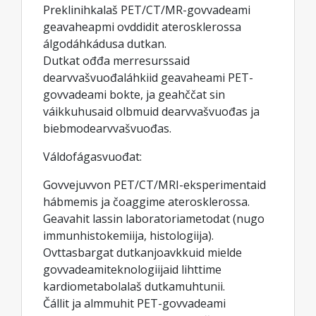
Preklinihkalaš PET/CT/MR-govvadeami
geavaheapmi ovddidit aterosklerossa
álgodáhkádusa dutkan.
Dutkat ođđa merresurssaid
dearvvašvuođaláhkiid geavaheami PET-
govvadeami bokte, ja geahččat sin
váikkuhusaid olbmuid dearvvašvuođas ja
biebmodearvvašvuođas.
Váldofágasvuođat:
Govvejuvvon PET/CT/MRI-eksperimentaid
hábmemis ja čoaggime aterosklerossa.
Geavahit lassin laboratoriametodat (nugo
immunhistokemiija, histologiija).
Ovttasbargat dutkanjoavkkuid mielde
govvadeamiteknologiijaid lihttime
kardiometabolalaš dutkamuhtunii.
Čállit ja almmuhit PET-govvadeami