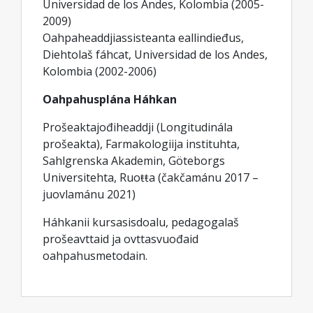
Universidad de los Andes, Kolombia (2005-
2009)
Oahpaheaddjiassisteanta eallindieđus,
Diehtolaš fáhcat, Universidad de los Andes,
Kolombia (2002-2006)
Oahpahusplána Háhkan
Prošeaktajođiheaddji (Longitudinála
prošeakta), Farmakologiija instituhta,
Sahlgrenska Akademin, Göteborgs
Universitehta, Ruoŧŧa (čakčamánu 2017 –
juovlamánu 2021)
Háhkanii kursasisdoalu, pedagogalaš
prošeavttaid ja ovttasvuođaid
oahpahusmetodain.