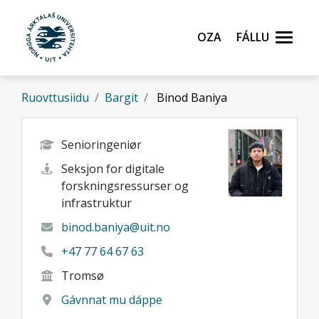
Gå til hovedinnhold
Oza
Fállu
Ruovttusiidu
Bargit
Binod Baniya
Senioringeniør
Seksjon for digitale
forskningsressurser og
infrastruktur
binod.baniya@uit.no
+47 77 64 67 63
Tromsø
Gávnnat mu dáppe