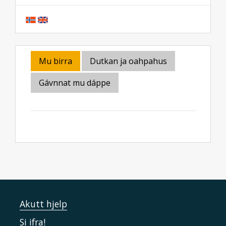
Mu birra
Dutkan ja oahpahus
Gávnnat mu dáppe
Akutt hjelp
Si ifra!