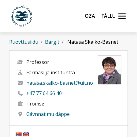
Gå til hovedinnhold
Oza
Fállu
Ruovttusiidu
Bargit
Natasa Skalko-Basnet
Professor
Farmasiija instituhtta
natasa.skalko-basnet@uit.no
+47 77 64 66 40
Tromsø
Gávnnat mu dáppe