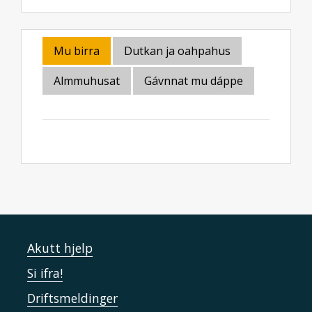
Mu birra
Dutkan ja oahpahus
Almmuhusat
Gávnnat mu dáppe
Akutt hjelp
Si ifra!
Driftsmeldinger