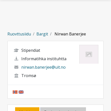
Gå til hovedinnhold
Ruovttusiidu
Bargit
Nirwan Banerjee
Stipendiat
Informatihka instituhtta
nirwan.banerjee@uit.no
Tromsø