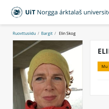
Gå til hovedinnhold
Ruovttusiidu
Bargit
Elin Skog
EL
Mu 