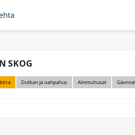
IN SKOG
birra
Dutkan ja oahpahus
Almmuhusat
Gávnna