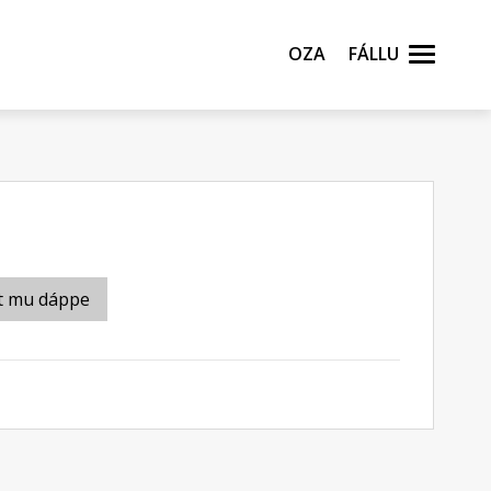
Oza
Fállu
t mu dáppe