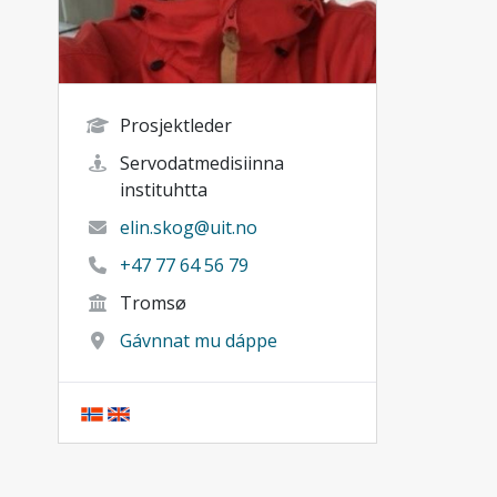
Prosjektleder
Servodatmedisiinna
instituhtta
elin.skog@uit.no
+47 77 64 56 79
Tromsø
Gávnnat mu dáppe