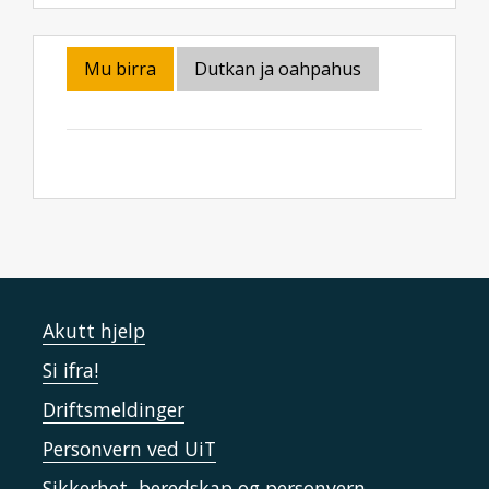
Mu birra
Dutkan ja oahpahus
Akutt hjelp
Si ifra!
Driftsmeldinger
Personvern ved UiT
Sikkerhet, beredskap og personvern