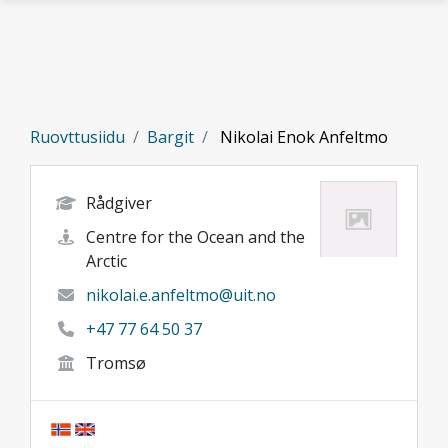
Gå til hovedinnhold
Ruovttusiidu
Bargit
Nikolai Enok Anfeltmo
Rådgiver
Centre for the Ocean and the
Arctic
nikolai.e.anfeltmo@uit.no
+47 77 64 50 37
Tromsø